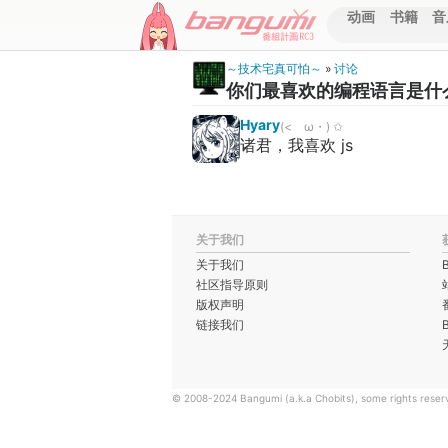
动画
书籍
音
～技术宅真可怕～
»
讨论
你们最喜欢的编程语言是什
Hyary
(‮✩ ‭<ゝω・)
诸君，我喜欢 js
关于我们
关于我们
社区指导原则
版权声明
链接我们
© 2008-2024 Bangumi (a.k.a Chobits), some rights reser